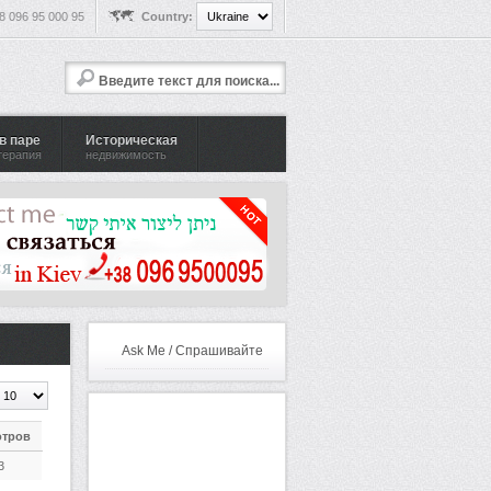
8 096 95 000 95
Country:
в паре
Историческая
 терапия
недвижимость
Ask Me / Спрашивайте
отров
3