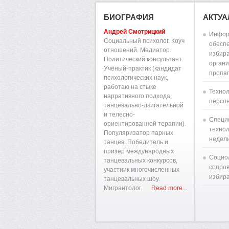
БИОГРАФИЯ
АКТУ
Андрей Смотрицкий
Инфор
Социальный психолог. Коуч
обесп
отношений. Медиатор.
избира
Политический консультант.
органи
Учёный-практик (кандидат
пропа
психологических наук,
работаю на стыке
Технол
нарративного подхода,
персон
танцевально-двигательной
и телесно-
Специ
ориентированной терапии).
технол
Популяризатор парных
недел
танцев. Победитель и
призер международных
Социо
танцевальных конкурсов,
сопро
участник многочисленных
избир
танцевальных шоу.
Мигрантолог.
Read more...