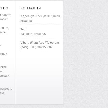
СТВО
КОНТАКТЫ
и работа
Адрес:
ул. Крещатик 7, Киев,
табах
Украина
нинги,
Тел:
лассы
+38 (096) 9500095
Viber / WhatsApp / Telegram
:
(24/7)
+38 (096) 9500095
екция
еских
ых
еатра и
ижимость
вами