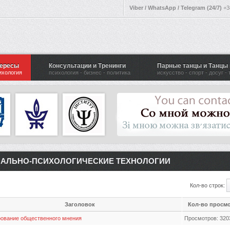
Viber / WhatsApp / Telegram (24/7)
+3
тересы
Консультации и Тренинги
Парные танцы и Танцы 
ихология
психология - бизнес - политика
искусство - спорт - досуг -
АЛЬНО-ПСИХОЛОГИЧЕСКИЕ ТЕХНОЛОГИИ
Кол-во строк:
Заголовок
Кол-во просм
ование общественного мнения
Просмотров: 320