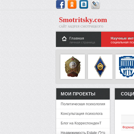
Smotritsky.com
САЙТ АНДРЕЯ СМОТРИЦКОГО
Главная
Научные ин
личная страница
социальная пс
МОИ ПРОЕКТЫ
СОЦИ
Политическая психология
Консультация психолога
Блог на КорреспонденТ
Формир
Недвижимость Estate נדל"ן