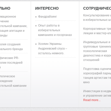
АЛЬНО
ИНТЕРЕСНО
СОТРУДНИЧЕ
Консультирование 
мационное
Фандрайзинг
в избирательных ш
ечение
Опыт работы в
тельной кампании,
Корпоративные тре
избирательных
зация агитации и
лекции и мастер-к
кампаниях и госорганах
ганды
Индивидуальные и
Хозяин Украины.
огия создания
групповые тренинги
Андреевский спуск –
ального бренда
психологическая
осталось немного.
диагностика и корр
фические PR-
отношений
огии последней
и
Подготовка сценич
хореографий парн
логическое
танцев артистам т
вождение
кино
ательной кампании
Инвестиции в недв
и управление акти
Read more...